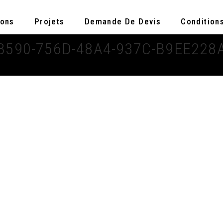
ions
Projets
Demande De Devis
Condition
B590-756D-48A4-937C-B9EE228