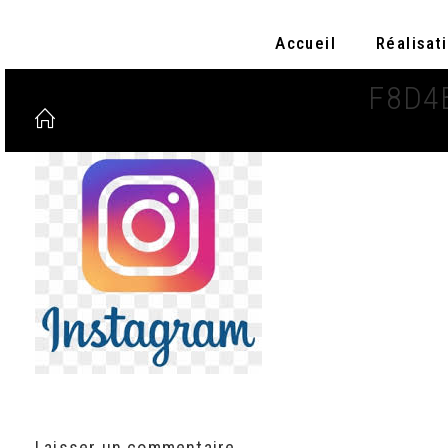
Accueil
Réalisat
F8D4
Laisser un commentaire