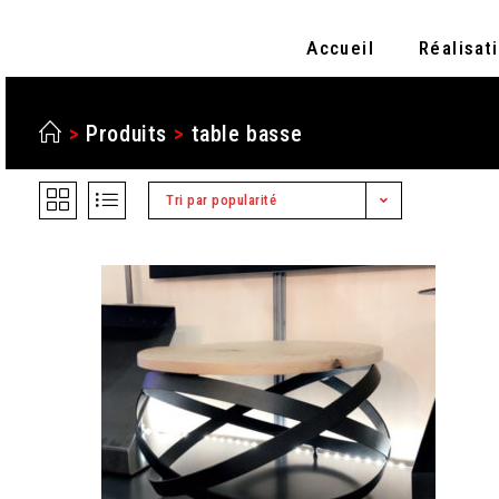
Accueil
Réalisat
>
Produits
>
table basse
Tri par popularité