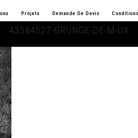
ions
Projets
Demande De Devis
Condition
43584527-GRUNGE-DE-M-UX