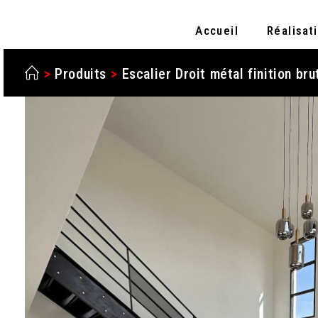
Accueil
Réalisat
>
Produits
>
Escalier Droit métal finition bru