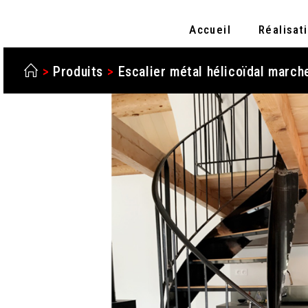
Accueil
Réalisat
>
Produits
>
Escalier métal hélicoïdal march